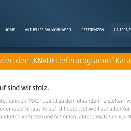
HOME
AKTUELLES BAUVORHABEN
REFERENZEN
UNTERN
 ziert den „KNAUF Lieferprogramm“ Kata
f sind wir stolz.
ternehmen KNAUF „ zählt zu den führenden Herstellern v
iter rüber hinaus. Knauf ist heute weltweit auf allen Kon
andorten vertreten und hat einen Jahresumsatz von 6,5 Mi