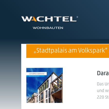
„Stadtpalais am Volkspark“
Darau
Das Un
und we
220 St