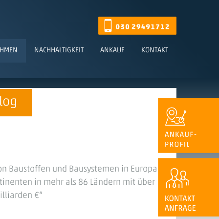
EHMEN
NACHHALTIGKEIT
ANKAUF
KONTAKT
log
on Baustoffen und Bausystemen in Europa
tinenten in mehr als 86 Ländern mit über
lliarden €“