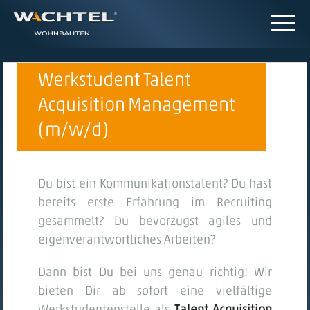
Werkstudent Talent
Acquisition Management
(m/w/d)
Du bist ein Kommunikationstalent? Du hast
bereits erste Erfahrung im Recruiting
gesammelt? Du bevorzugst agiles und
eigenverantwortliches Arbeiten?
Dann bist Du bei uns genau richtig! Wir
bieten Dir ab sofort eine vielfältige